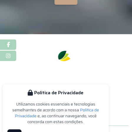
Facebook
Instagram
Política de Privacidade
Home
Empresa
Serviços
Estética
Nossa Equipe
Utilizamos cookies essenciais e tecnologias
Blog
Contato
Mapa do Site
semelhantes de acordo com a nossa
Política de
Privacidade
e, ao continuar navegando, você
concorda com estas condições.