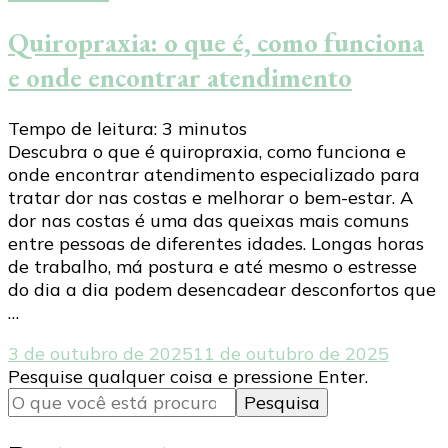
Quiropraxia: o que é, como funciona
e onde encontrar atendimento
Tempo de leitura:
3
minutos
Descubra o que é quiropraxia, como funciona e
onde encontrar atendimento especializado para
tratar dor nas costas e melhorar o bem-estar. A
dor nas costas é uma das queixas mais comuns
entre pessoas de diferentes idades. Longas horas
de trabalho, má postura e até mesmo o estresse
do dia a dia podem desencadear desconfortos que
…
3 de outubro de 2025
11 de outubro de 2025
Procurando
Pesquise qualquer coisa e pressione Enter.
algo?