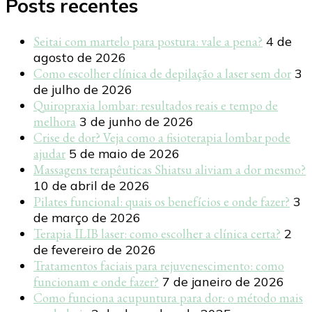
Posts recentes
Seitai com martelo para postura: vale a pena?
4 de
agosto de 2026
Como escolher clínica de depilação a laser sem dor
3
de julho de 2026
Quiropraxia lombar: resultados reais e tempo de
melhora
3 de junho de 2026
Crise de dor? Veja como a fisioterapia lombar pode
ajudar
5 de maio de 2026
Massagens terapêuticas Shiatsu aliviam a dor mesmo?
10 de abril de 2026
Pilates funcional: quais os benefícios e onde fazer?
3
de março de 2026
Terapia ILIB laser: como escolher a clínica certa?
2
de fevereiro de 2026
Tratamentos faciais para rejuvenescimento: como
funcionam e onde fazer?
7 de janeiro de 2026
Como funciona acupuntura para dor: o método mais