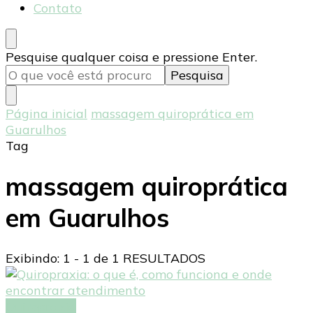
Contato
Procurando
Pesquise qualquer coisa e pressione Enter.
algo?
Página inicial
massagem quiroprática em
Guarulhos
Tag
massagem quiroprática
em Guarulhos
Exibindo: 1 - 1 de 1 RESULTADOS
Quiropraxia