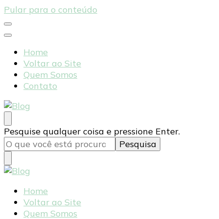
Pular para o conteúdo
Home
Voltar ao Site
Quem Somos
Contato
Blog
Tudo sobre sua saúde e bem-estar
Procurando
Pesquise qualquer coisa e pressione Enter.
algo?
Blog
Tudo sobre sua saúde e bem-estar
Home
Voltar ao Site
Quem Somos