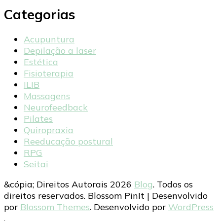
Categorias
Acupuntura
Depilação a laser
Estética
Fisioterapia
ILIB
Massagens
Neurofeedback
Pilates
Quiropraxia
Reeducação postural
RPG
Seitai
&cópia; Direitos Autorais 2026
Blog
. Todos os
direitos reservados.
Blossom PinIt | Desenvolvido
por
Blossom Themes
. Desenvolvido por
WordPress
.