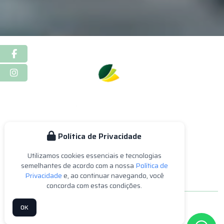
Facebook
Instagram
Política de Privacidade
Home
Empresa
Serviços
Estética
Nossa Equipe
Utilizamos cookies essenciais e tecnologias
Blog
Contato
Mapa do Site
semelhantes de acordo com a nossa
Política de
Privacidade
e, ao continuar navegando, você
concorda com estas condições.
OK
Azen Corpo e Saúde © 2026 - Todos os Direitos