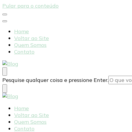
Pular para o conteúdo
Home
Voltar ao Site
Quem Somos
Contato
Blog
Tudo sobre sua saúde e bem-estar
Procurando
Pesquise qualquer coisa e pressione Enter.
algo?
Blog
Tudo sobre sua saúde e bem-estar
Home
Voltar ao Site
Quem Somos
Contato