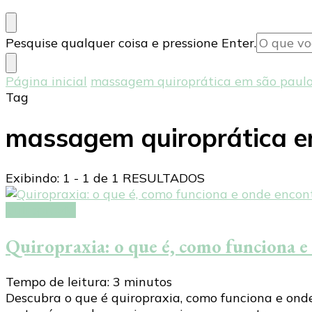
Procurando
Pesquise qualquer coisa e pressione Enter.
algo?
Página inicial
massagem quiroprática em são paul
Tag
massagem quiroprática e
Exibindo: 1 - 1 de 1 RESULTADOS
Quiropraxia
Quiropraxia: o que é, como funciona 
Tempo de leitura:
3
minutos
Descubra o que é quiropraxia, como funciona e onde