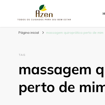
Blog
Tudo sobre sua saúde e bem-estar
Página inicial
massagem quiroprática perto de mim
TAG
massagem qu
perto de mi