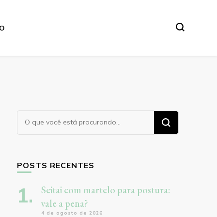
O
Procurando
algo?
POSTS RECENTES
Seitai com martelo para postura:
vale a pena?
4 de agosto de 2026